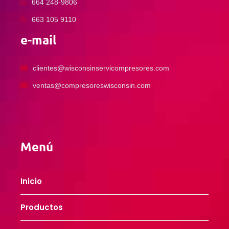
664 248-9806
663 105 9110
e-mail
clientes@wisconsinservicompresores.com
ventas@compresoreswisconsin.com
Menú
Inicio
Productos