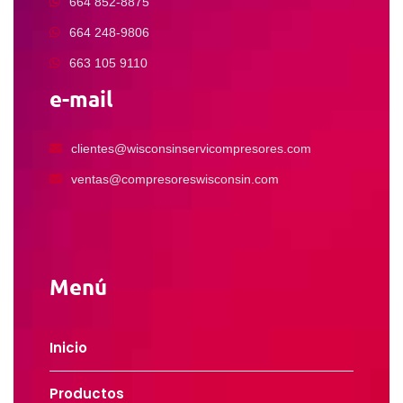
664 852-8875
664 248-9806
663 105 9110
e-mail
clientes@wisconsinservicompresores.com
ventas@compresoreswisconsin.com
Menú
Inicio
Productos